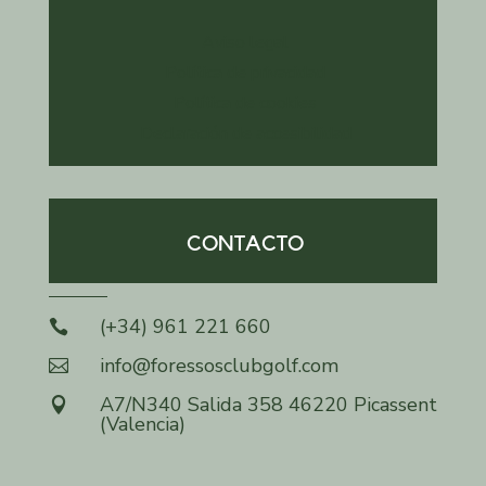
Aviso legal
Política de privacidad
Política de cookies
Declaración de accesibilidad
CONTACTO
(+34) 961 221 660

info@foressosclubgolf.com

A7/N340 Salida 358 46220 Picassent

(Valencia)