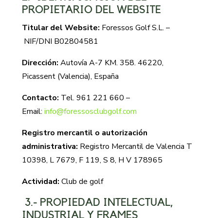
PROPIETARIO DEL WEBSITE
Titular del Website:
Foressos Golf S.L. –
NIF/DNI B02804581
Dirección:
Autovía A-7 KM. 358. 46220,
Picassent (Valencia), España
Contacto:
Tel. 961 221 660 –
Email:
info@foressosclubgolf.com
Registro mercantil o autorización
administrativa:
Registro Mercantil de Valencia T
10398, L 7679, F 119, S 8, H V 178965
Actividad:
Club de golf
3.- PROPIEDAD INTELECTUAL,
INDUSTRIAL Y FRAMES